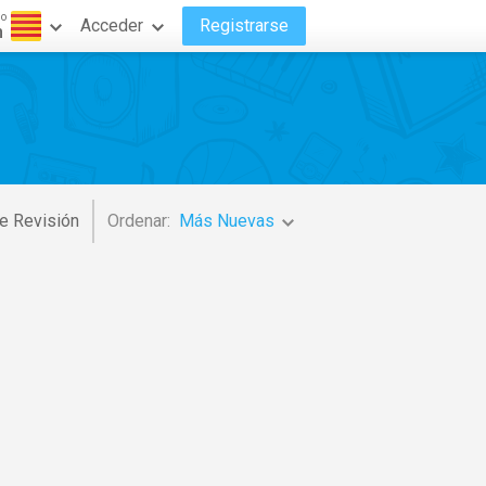
do
Acceder
Registrarse
n
e Revisión
Ordenar:
Más Nuevas