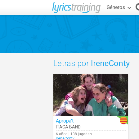
Géneros
Letras por
IreneConty
Apropa't
ITACA BAND
6 años | 138 jugadas
IreneConty