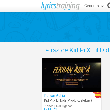
Géneros
Letras de
Kid Pi X Lil Di
Ferran Adrià
Kid Pi X Lil Didi (Prod. Koalekay)
7 años | 153 jugadas
ItsPilar02