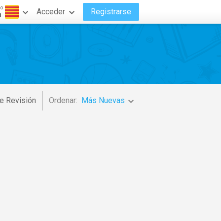
do
Acceder
Registrarse
n
e Revisión
Ordenar:
Más Nuevas