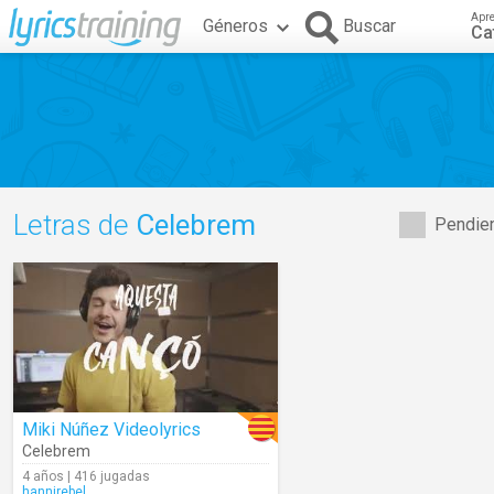
Apr
Géneros
Buscar
Ca
Letras de
Celebrem
Pendien
Miki Núñez Videolyrics
Celebrem
4 años | 416 jugadas
hannirebel