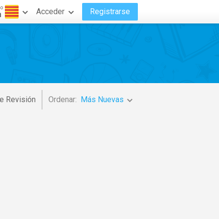
do
Acceder
Registrarse
n
e Revisión
Ordenar:
Más Nuevas