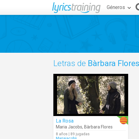
Géneros
Letras de
Bàrbara Flore
La Rosa
Maria Jacobs
,
Bàrbara Flores
8 años | 89 jugadas
Mariajacobs