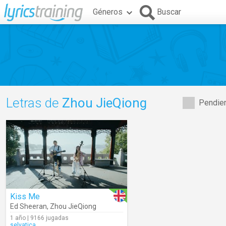
Géneros
Buscar
Letras de
Zhou JieQiong
Pendien
Kiss Me
Ed Sheeran
,
Zhou JieQiong
1 año | 9166 jugadas
selvatica