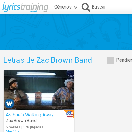
Géneros
Buscar
Letras de
Zac Brown Band
Pendien
As She's Walking Away
Zac Brown Band
6 meses | 178 jugadas
Max32la