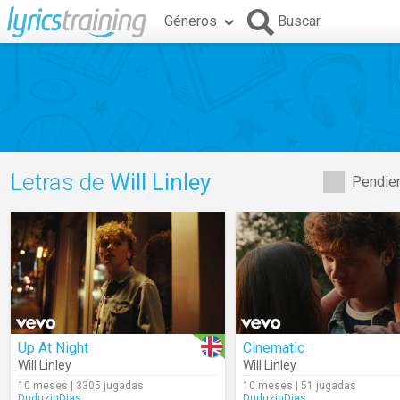
Géneros
Buscar
Letras de
Will Linley
Pendien
Up At Night
Cinematic
Will Linley
Will Linley
10 meses | 3305 jugadas
10 meses | 51 jugadas
DuduzinDias
DuduzinDias