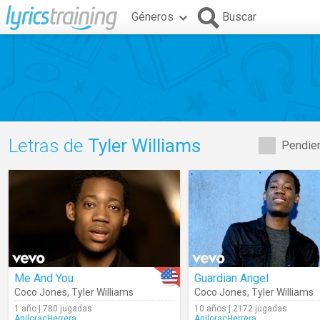
Géneros
Buscar
Letras de
Tyler Williams
Pendien
Me And You
Guardian Angel
Coco Jones
,
Tyler Williams
Coco Jones
,
Tyler Williams
1 año | 780 jugadas
10 años | 2172 jugadas
AniloracHerrera
AniloracHerrera