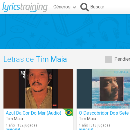
Géneros
Buscar
Letras de
Tim Maia
Pendien
Azul Da Cor Do Mar (Audio)
Tim Maia
Tim Maia
1 año | 182 jugadas
1 año | 318 jugadas
marcelat
marcelat