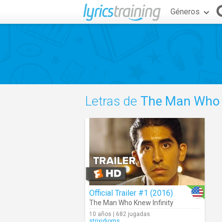
Géneros
Letras de
The Man Who K
Official Trailer #1 (2016)
The Man Who Knew Infinity
10 años | 682 jugadas
strixidioms