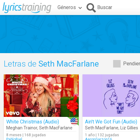
Géneros
Buscar
Letras de
Seth MacFarlane
Pendien
White Christmas (Audio)
Ain't We Got Fun (Audio)
Meghan Trainor
,
Seth MacFarlane
Seth MacFarlane
,
Liz Gillies
8 meses | 168 jugadas
1 año | 132 jugadas
PabloBiel
AaronGarzon16