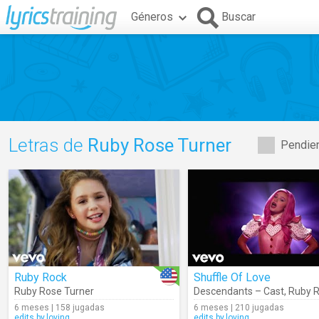
Géneros
Buscar
Letras de
Ruby Rose Turner
Pendien
Ruby Rock
Shuffle Of Love
Ruby Rose Turner
Descendants – Cast
,
Ruby Ros
6 meses | 158 jugadas
6 meses | 210 jugadas
edits.by.loving
edits.by.loving