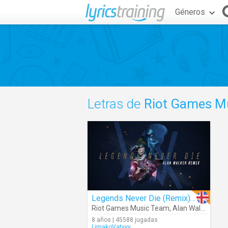
Géneros
Letras de
Riot Games M
Legends Never Die (Remix) (Audio)
Riot Games Music Team
,
Alan Walker
8 años | 45588 jugadas
LimakoVatyyy