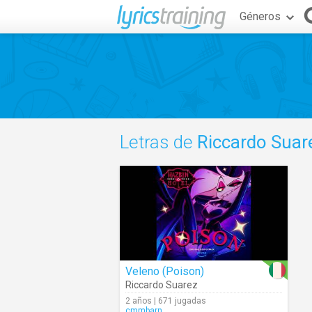
Géneros
Letras de
Riccardo Suar
Veleno (Poison)
Riccardo Suarez
2 años | 671 jugadas
cmmbarn