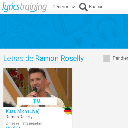
Géneros
Buscar
Letras de
Ramon Roselly
Pendien
Küss Mich (Live)
Ramon Roselly
2 meses | 312 jugadas
selvatica