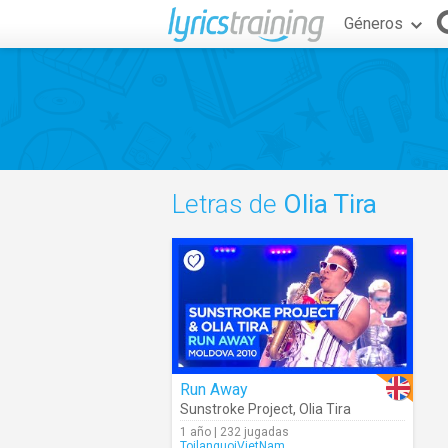
Géneros
Letras de
Olia Tira
Run Away
Sunstroke Project
,
Olia Tira
1 año | 232 jugadas
ToilanguoiVietNam