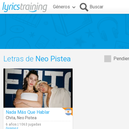
Géneros
Buscar
Letras de
Neo Pistea
Pendien
Nada Más Que Hablar
Chita
,
Neo Pistea
6 años | 1063 jugadas
Grgmnz