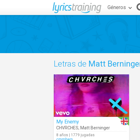
Géneros
Letras de
Matt Berninge
My Enemy
CHVRCHES
,
Matt Berninger
8 años | 1779 jugadas
cmmbarn