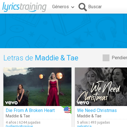
Géneros
Buscar
Letras de
Maddie & Tae
Pendien
Die From A Broken Heart
We Need Christmas
Maddie & Tae
Maddie & Tae
4 años | 6244 jugadas
5 años | 493 jugadas
GuillermoBosque
selvatica