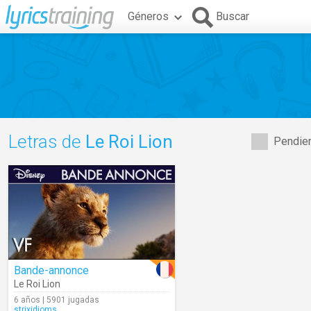
Géneros
Buscar
Letras de
Le Roi Lion
Pendien
Bande-annonce
Le Roi Lion
6 años | 5901 jugadas
strixidioms