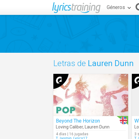
Géneros
Letras de
Lauren Dunn
Beyond The Horizon
W
Loving Caliber
,
Lauren Dunn
Lo
4 días | 16 jugadas
3 
T.Jasmin_Lyrics17
T.