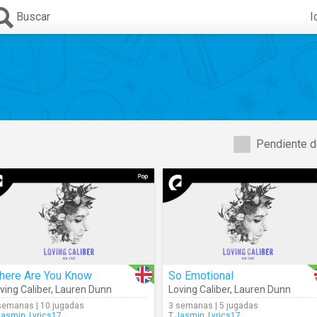
Buscar
I
Pendiente d
here Are You Know
So Emotional
ving Caliber
,
Lauren Dunn
Loving Caliber
,
Lauren Dunn
semanas | 10 jugadas
3 semanas | 5 jugadas
Jasmin_Lyrics17
T.Jasmin_Lyrics17