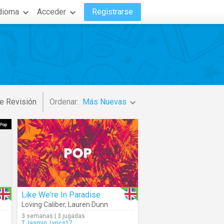
dioma
Acceder
Registrarse
e Revisión
Ordenar:
Más Nuevas
Like We're In Paradise
Loving Caliber
,
Lauren Dunn
3 semanas | 3 jugadas
T.Jasmin_Lyrics17