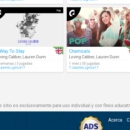
 Way To Stay
Chemicals
ving Caliber
,
Lauren Dunn
Loving Caliber
,
Lauren Dunn
semanas | 3 jugadas
1 mes | 35 jugadas
Jasmin_Lyrics17
T.Jasmin_Lyrics17
e sitio es exclusivamente para uso individual y con fines educati
Acerca
C