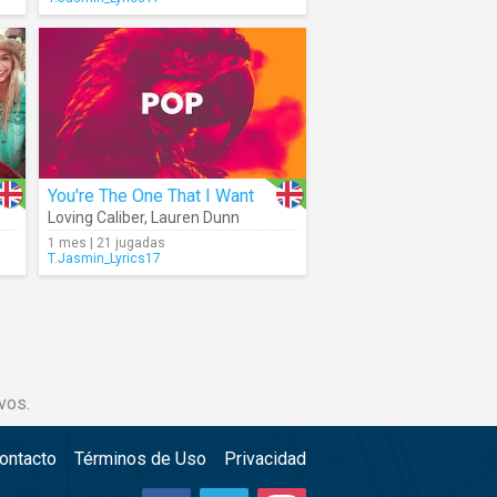
You're The One That I Want
Loving Caliber
,
Lauren Dunn
1 mes | 21 jugadas
T.Jasmin_Lyrics17
vos.
ontacto
Términos de Uso
Privacidad