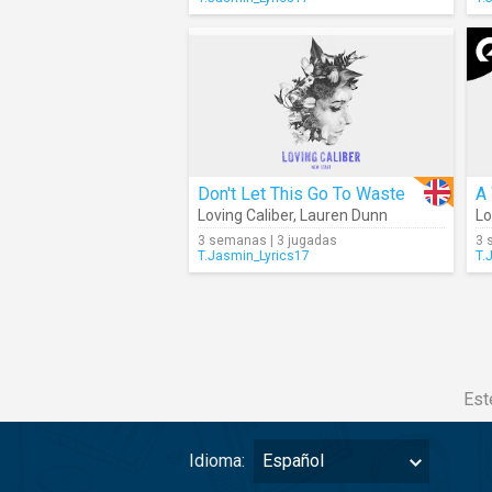
Don't Let This Go To Waste
A
Loving Caliber
,
Lauren Dunn
Lo
3 semanas | 3 jugadas
3 
T.Jasmin_Lyrics17
T.
Est
Idioma:
Español