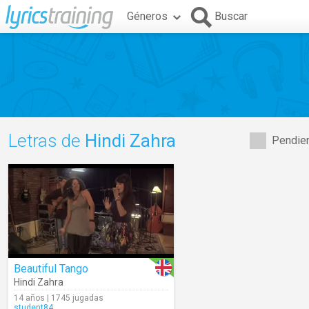
Géneros
Buscar
Letras de
Hindi Zahra
Pendien
Beautiful Tango
Hindi Zahra
14 años | 1745 jugadas
student84