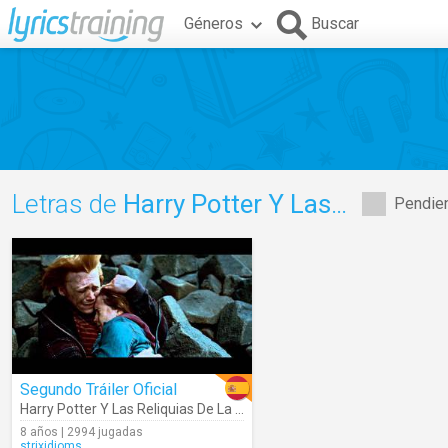
Géneros
Buscar
Letras de
Harry Potter Y Las Reliquias De La Muerte Parte 2
Pendien
Segundo Tráiler Oficial
Harry Potter Y Las Reliquias De La Muerte Parte 2
8 años | 2994 jugadas
strixidioms