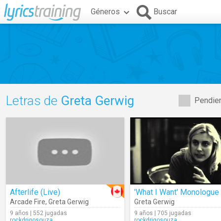
Géneros
Buscar
Letras de
Greta Gerwig
Pendien
Afterlife (Live)
'What I Want' Monologue
Arcade Fire
,
Greta Gerwig
Greta Gerwig
9 años | 552 jugadas
9 años | 705 jugadas
rockdrigosouza
rockdrigosouza