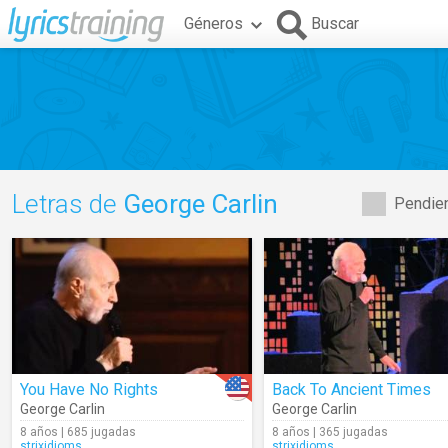
Géneros
Buscar
Letras de
George Carlin
Pendien
You Have No Rights
Back To Ancient Times
George Carlin
George Carlin
8 años | 685 jugadas
8 años | 365 jugadas
strixidioms
strixidioms