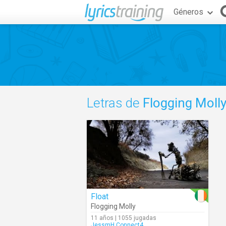
Géneros
Letras de
Flogging Moll
Float
Flogging Molly
11 años | 1055 jugadas
JessmH.Connect4