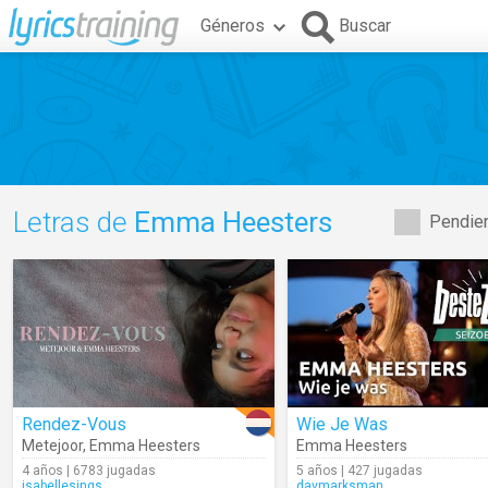
Géneros
Buscar
Letras de
Emma Heesters
Pendien
Rendez-Vous
Wie Je Was
Metejoor
,
Emma Heesters
Emma Heesters
4 años | 6783 jugadas
5 años | 427 jugadas
isabellesings
davmarksman