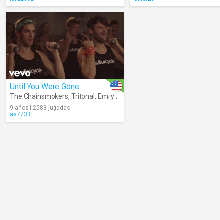
Until You Were Gone
The Chainsmokers
,
Tritonal
,
Emily Warren
9 años | 2583 jugadas
as7733