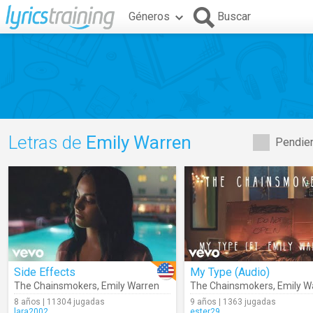
Géneros
Buscar
Letras de
Emily Warren
Pendien
Side Effects
My Type (Audio)
The Chainsmokers
,
Emily Warren
The Chainsmokers
,
Emily W
8 años | 11304 jugadas
9 años | 1363 jugadas
lara2002
ester29