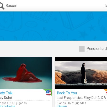
Buscar
I
Pendiente d
ody Talk
Back To You
za
ley Duhé
Lost Frequencies
,
Elley Duhé
,
X Ambassadors
meses | 106 jugadas
3 años | 8771 jugadas
its.by.loving
glimer6