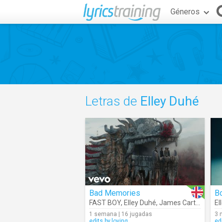
Géneros
Letras de
Elley Duhé
Bad Memories
B
FAST BOY
,
Elley Duhé
,
James Carter
,
Medu
El
1 semana | 16 jugadas
3 
edits.by.loving
ed