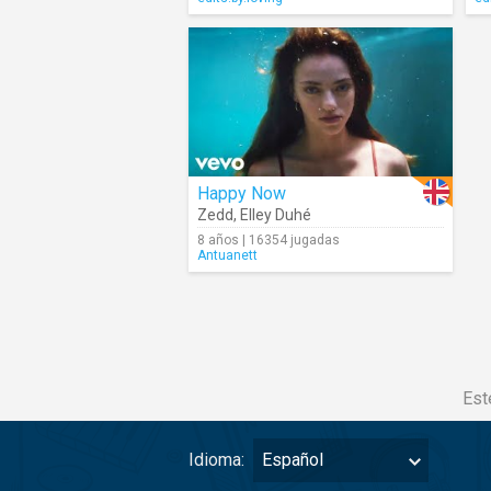
Happy Now
Zedd
,
Elley Duhé
8 años | 16354 jugadas
Antuanett
Est
Idioma:
Español