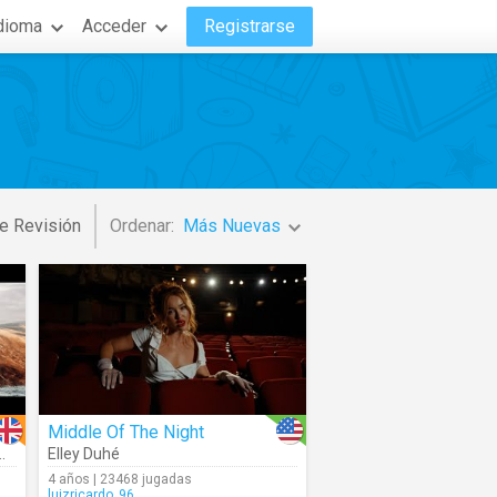
dioma
Acceder
Registrarse
e Revisión
Ordenar:
Más Nuevas
Middle Of The Night
Elley Duhé
4 años | 23468 jugadas
luizricardo_96