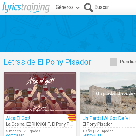
Géneros
Buscar
Letras de
El Pony Pisador
Pendien
Alça El Got!
Un Pardal Al Got De Vi
La Cosina
,
EBRI KNIGHT
,
El Pony Pisador
El Pony Pisador
5 meses | 7 jugadas
1 año | 12 jugadas
domfraser
Bunny2011