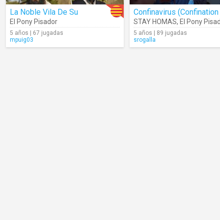
La Noble Vila De Su
El Pony Pisador
STAY HOMAS
,
El Pony Pisa
5 años | 67 jugadas
5 años | 89 jugadas
mpuig03
srogalla