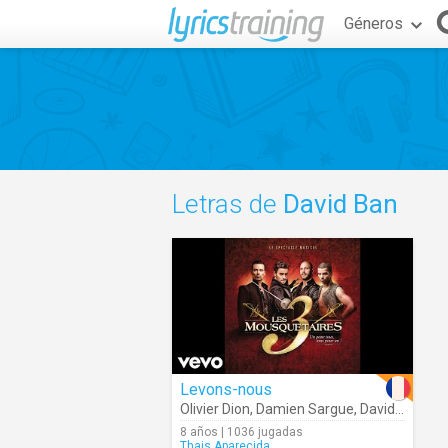
Géneros
Letras de
David Ban
Levons-nous
Olivier Dion
,
Damien Sargue
,
David Ban
8 años | 1036 jugadas
Thais.Aparecida