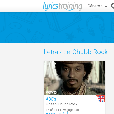
Géneros
Letras de
Chubb Rock
ABC's
K'naan
,
Chubb Rock
14 años | 1195 jugadas
Alessandro.159