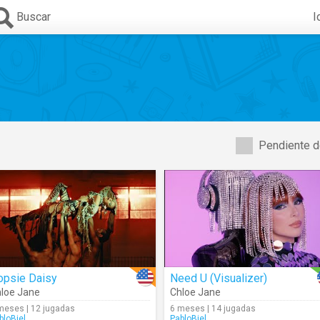
Buscar
I
Pendiente d
opsie Daisy
Need U (Visualizer)
loe Jane
Chloe Jane
meses | 12 jugadas
6 meses | 14 jugadas
bloBiel
PabloBiel