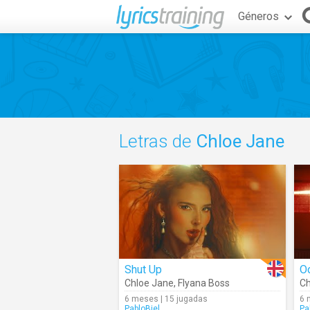
Géneros
Letras de
Chloe Jane
Shut Up
O
Chloe Jane
,
Flyana Boss
Ch
6 meses | 15 jugadas
6 
PabloBiel
Pa