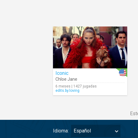
Iconic
Chloe Jane
6 meses | 1427 jugadas
edits.by.loving
Est
Idioma:
Español