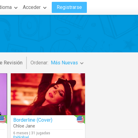
dioma
Acceder
Registrarse
e Revisión
Ordenar:
Más Nuevas
Borderline (Cover)
Chloe Jane
6 meses | 31 jugadas
PabloBiel