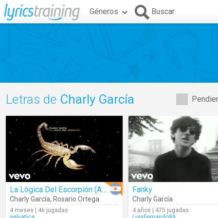
Géneros
Buscar
Letras de
Charly García
Pendien
La Lógica Del Escorpión (Audio)
Fanky
Charly García
,
Rosario Ortega
Charly García
4 meses | 46 jugadas
4 años | 475 jugadas
selvatica
LuisFernando99