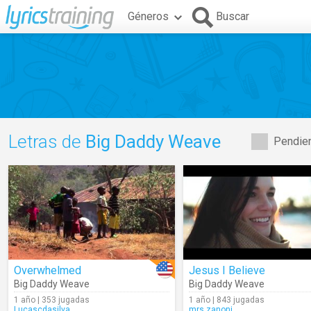
Géneros
Buscar
Letras de
Big Daddy Weave
Pendien
Overwhelmed
Jesus I Believe
Big Daddy Weave
Big Daddy Weave
1 año | 353 jugadas
1 año | 843 jugadas
Lucascdasilva
mrs.zanoni