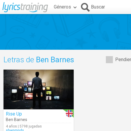
Géneros
Buscar
Letras de
Ben Barnes
Pendien
Rise Up
Ben Barnes
4 años | 5798 jugadas
shwnmnds