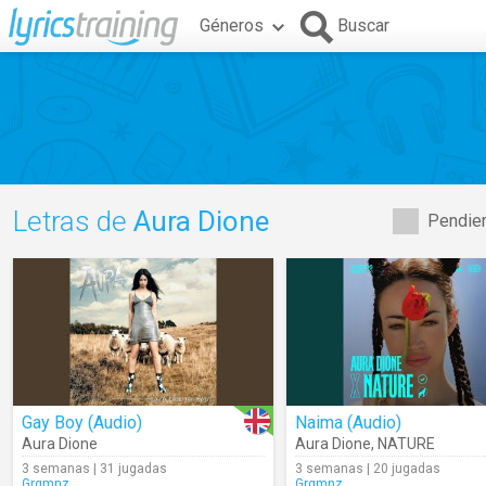
Géneros
Buscar
Letras de
Aura Dione
Pendien
Gay Boy (Audio)
Naima (Audio)
Aura Dione
Aura Dione
,
NATURE
3 semanas | 31 jugadas
3 semanas | 20 jugadas
Grgmnz
Grgmnz