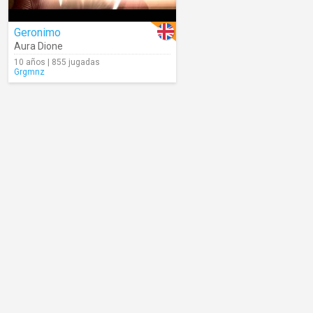
Geronimo
Aura Dione
10 años | 855 jugadas
Grgmnz