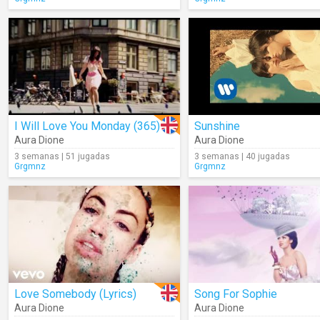
I Will Love You Monday (365)
Sunshine
Aura Dione
Aura Dione
3 semanas | 51 jugadas
3 semanas | 40 jugadas
Grgmnz
Grgmnz
Love Somebody (Lyrics)
Song For Sophie
Aura Dione
Aura Dione