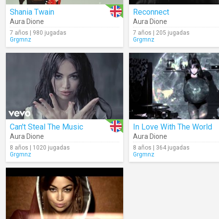
Shania Twain
Reconnect
Aura Dione
Aura Dione
7 años | 980 jugadas
7 años | 205 jugadas
Grgmnz
Grgmnz
Can't Steal The Music
In Love With The World
Aura Dione
Aura Dione
8 años | 1020 jugadas
8 años | 364 jugadas
Grgmnz
Grgmnz