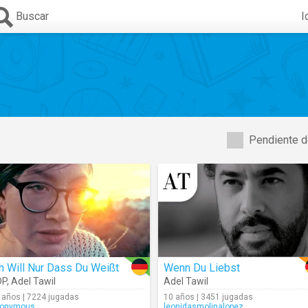
Buscar
I
Pendiente d
h Will Nur Dass Du Weißt
Wenn Du Liebst
DP
,
Adel Tawil
Adel Tawil
 años | 7224 jugadas
10 años | 3451 jugadas
onymous
leonidasmolinalopez