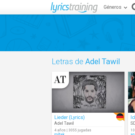
Géneros
Letras de
Adel Tawil
Lieder (Lyrics)
Ic
Adel Tawil
S
4 años | 3055 jugadas
10
miltek
an