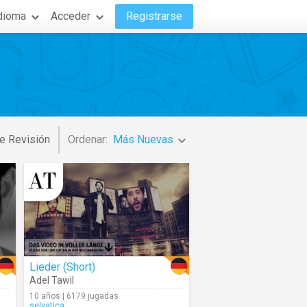
dioma
Acceder
Registrarse
e Revisión
Ordenar:
Más Nuevas
Lieder (Short)
Adel Tawil
10 años | 6179 jugadas
selvatica