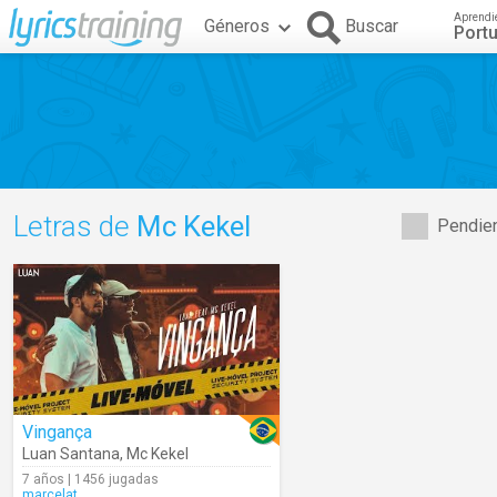
Aprendi
Géneros
Buscar
Port
Letras de
Mc Kekel
Pendien
Vingança
Luan Santana
,
Mc Kekel
7 años | 1456 jugadas
marcelat