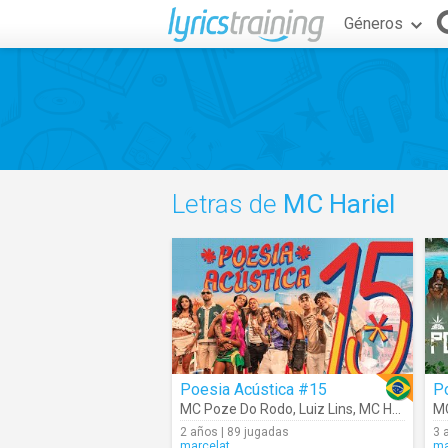
Géneros
Letras de
MC Hariel
Poesia Acústica #15
MC Poze Do Rodo
,
Luiz Lins
,
MC Hariel
,
Az
MC
2 años | 89 jugadas
3 
marcelat
ma