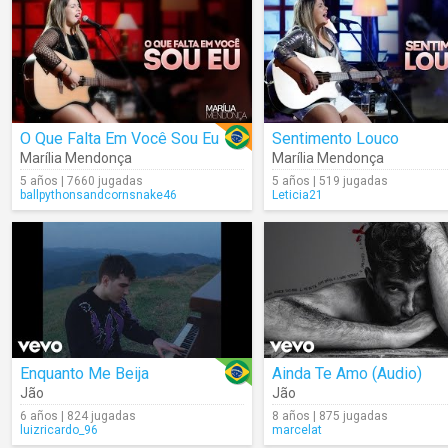
O Que Falta Em Você Sou Eu
Sentimento Louco
Marília Mendonça
Marília Mendonça
5 años | 7660 jugadas
5 años | 519 jugadas
ballpythonsandcornsnake46
Leticia21
Enquanto Me Beija
Ainda Te Amo (Audio)
Jão
Jão
6 años | 824 jugadas
8 años | 875 jugadas
luizricardo_96
marcelat