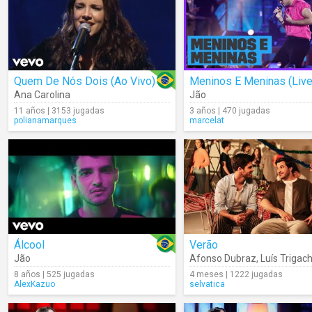
Quem De Nós Dois (Ao Vivo)
Meninos E Meninas (Live
Ana Carolina
Jão
11 años | 3153 jugadas
3 años | 470 jugadas
polianamarques
marcelat
Álcool
Verão
Jão
Afonso Dubraz
,
Luís Trigac
8 años | 525 jugadas
4 meses | 1222 jugadas
AlexKazuo
selvatica