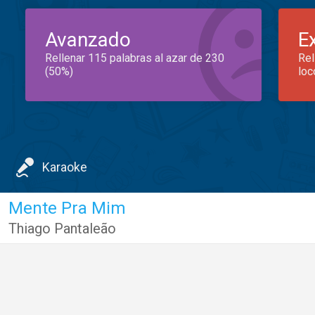
Avanzado
E
Rellenar 115 palabras al azar de 230
Rel
(50%)
loc
Karaoke
Mente Pra Mim
Thiago Pantaleão