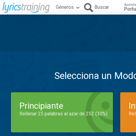
Aprendi
Géneros
Buscar
Port
Selecciona un Mod
Principiante
I
Rellenar 25 palabras al azar de 252 (10%)
Rel