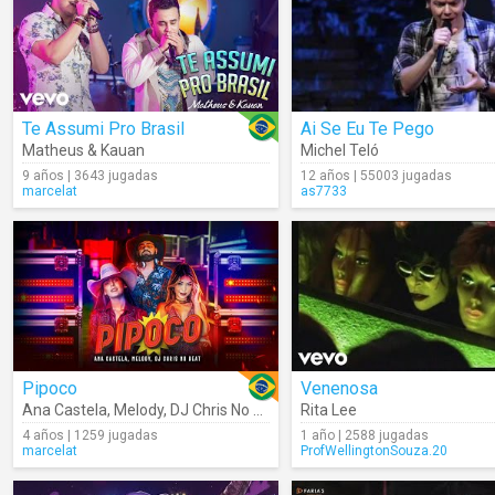
Te Assumi Pro Brasil
Ai Se Eu Te Pego
Matheus & Kauan
Michel Teló
9 años | 3643 jugadas
12 años | 55003 jugadas
marcelat
as7733
Pipoco
Venenosa
Ana Castela
,
Melody
,
DJ Chris No Beat
Rita Lee
4 años | 1259 jugadas
1 año | 2588 jugadas
marcelat
ProfWellingtonSouza.20