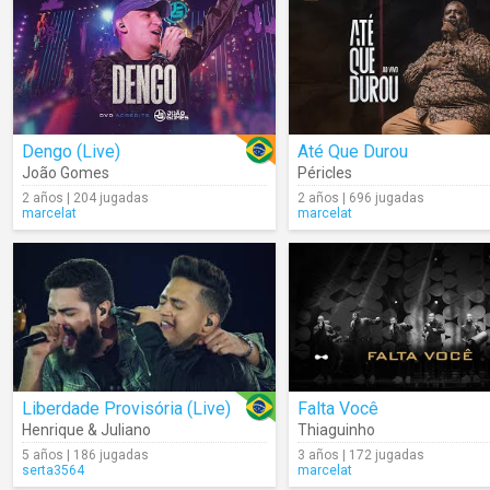
Dengo (Live)
Até Que Durou
João Gomes
Péricles
2 años | 204 jugadas
2 años | 696 jugadas
marcelat
marcelat
Liberdade Provisória (Live)
Falta Você
Henrique & Juliano
Thiaguinho
5 años | 186 jugadas
3 años | 172 jugadas
serta3564
marcelat