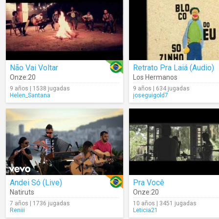
Não Vai Voltar
Retrato Pra Laiá (Audio)
Onze:20
Los Hermanos
9 años | 1538 jugadas
9 años | 634 jugadas
Helen_Santana
joseguigold7
Andei Só (Live)
Pra Você
Natiruts
Onze:20
7 años | 1736 jugadas
10 años | 3451 jugadas
Reniii
Leticia21