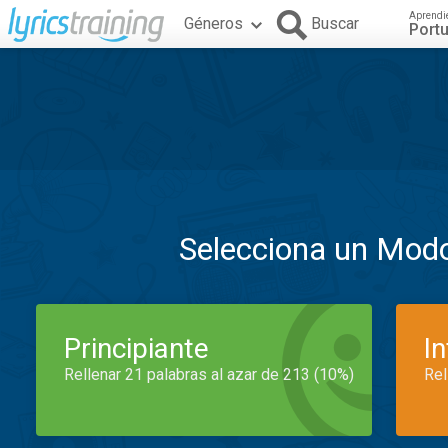
Aprendi
Géneros
Buscar
Port
Selecciona un Mod
Principiante
I
Rellenar 21 palabras al azar de 213 (10%)
Rel