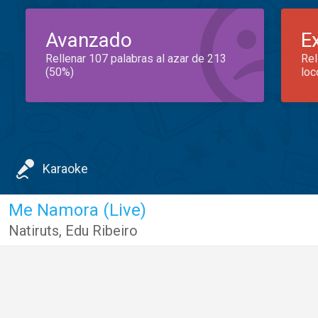
Avanzado
E
Rellenar 107 palabras al azar de 213
Rel
(50%)
loc
Karaoke
Me Namora (Live)
Natiruts
,
Edu Ribeiro