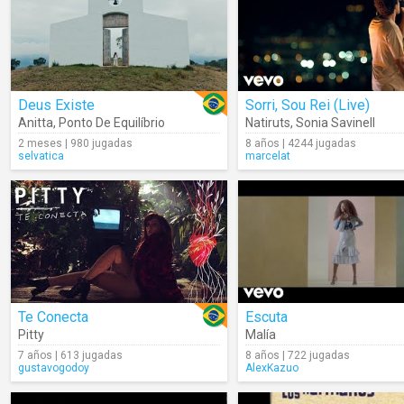
Deus Existe
Sorri, Sou Rei (Live)
Anitta
,
Ponto De Equilíbrio
Natiruts
,
Sonia Savinell
2 meses | 980 jugadas
8 años | 4244 jugadas
selvatica
marcelat
Te Conecta
Escuta
Pitty
Malía
7 años | 613 jugadas
8 años | 722 jugadas
gustavogodoy
AlexKazuo