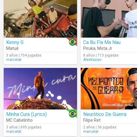
Kenny G
Ca Bu Fla Ma Nau
Matuê
Piruka
,
Mota Jr
3 años | 704 jugadas
8 años | 715 jugadas
marcelat
AlexKazuo
Minha Cura (Lyrics)
Neurótico De Guerra
MC Cabelinho
Filipe Ret
3 años | 695 jugadas
2 años | 36 jugadas
marcelat
marcelat