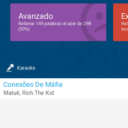
Avanzado
E
Rellenar 149 palabras al azar de 298
Rel
(50%)
loc
Karaoke
Conexões De Máfia
Matuê
,
Rich The Kid