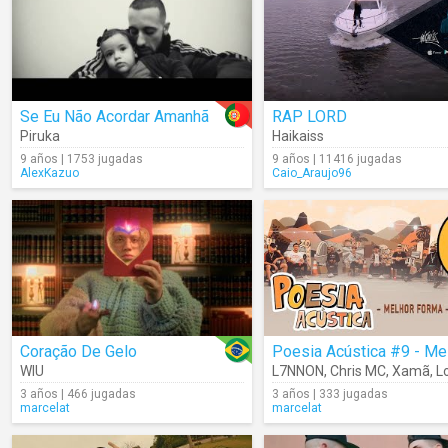
Se Eu Não Acordar Amanhã
RAP LORD
Piruka
Haikaiss
9 años | 1753 jugadas
9 años | 11416 jugadas
AlexKazuo
Caio_Araujo96
Coração De Gelo
WIU
L7NNON
,
Chris MC
,
Xamã
,
L
3 años | 466 jugadas
3 años | 333 jugadas
marcelat
marcelat