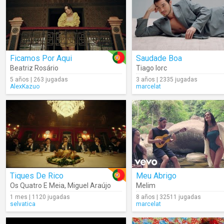
Ficamos Por Aqui
Saudade Boa
Beatriz Rosário
Tiago Iorc
5 años | 263 jugadas
3 años | 2335 jugadas
AlexKazuo
marcelat
Tiques De Rico
Meu Abrigo
Os Quatro E Meia
,
Miguel Araújo
Melim
1 mes | 1120 jugadas
8 años | 32511 jugadas
selvatica
marcelat