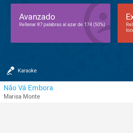
Avanzado
E
Rellenar 87 palabras al azar de 174 (50%)
Rel
loc
Karaoke
Não Vá Embora
Marisa Monte