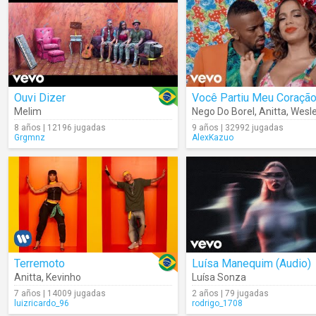
Ouvi Dizer
Você Partiu Meu Coraçã
Melim
Nego Do Borel
,
Anitta
,
Wesley 
8 años | 12196 jugadas
9 años | 32992 jugadas
Grgmnz
AlexKazuo
Terremoto
Luísa Manequim (Audio)
Anitta
,
Kevinho
Luísa Sonza
7 años | 14009 jugadas
2 años | 79 jugadas
luizricardo_96
rodrigo_1708