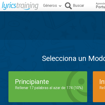
Aprendi
Géneros
Buscar
Port
Selecciona un Mod
Principiante
I
Rellenar 17 palabras al azar de 174 (10%)
Rel