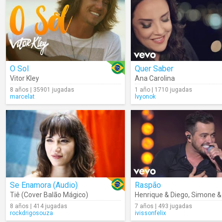
O Sol
Quer Saber
Vitor Kley
Ana Carolina
8 años | 35901 jugadas
1 año | 1710 jugadas
marcelat
lvyonok
Se Enamora (Audio)
Raspão
Tiê (Cover Balão Mágico)
Henrique & Diego
,
Simone & S
8 años | 414 jugadas
7 años | 493 jugadas
rockdrigosouza
ivissonfelix