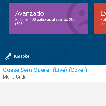
Avanzado
E
Rellenar 100 palabras al azar de 200
Rel
(50%)
loc
Karaoke
Quase Sem Querer (Live) (Cover)
Maria Gadú