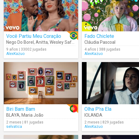
Você Partiu Meu Coração
Fado Chiclete
Nego Do Borel
,
Anitta
,
Wesley Safadão
Cláudia Pascoal
9 años | 33002 jugadas
4 años | 388 jugadas
AlexKazuo
AlexKazuo
Biri Bam Bam
Olha P'ra Ela
BLAYA
,
Maria João
IOLANDA
2 meses | 81 jugadas
2 meses | 829 jugadas
selvatica
AlexKazuo