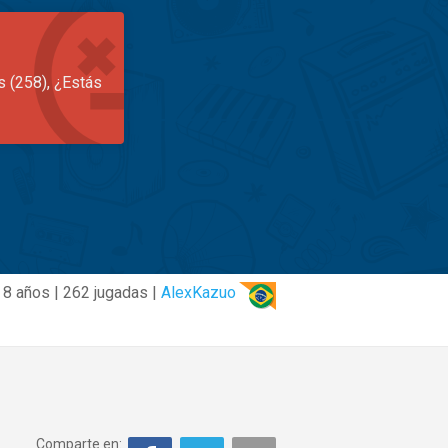
s (258), ¿Estás
8 años | 262 jugadas |
AlexKazuo
Comparte en: