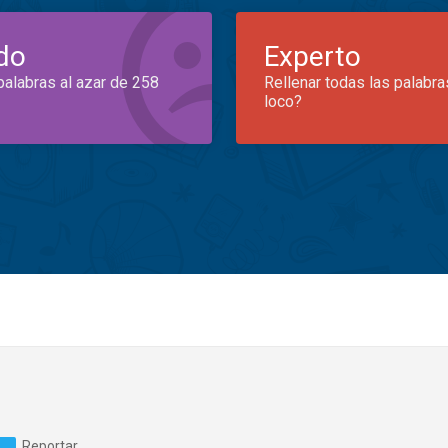
do
Experto
palabras al azar de 258
Rellenar todas las palabra
loco?
Reportar