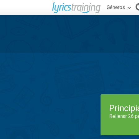
Géneros
Princip
Rellenar 26 p