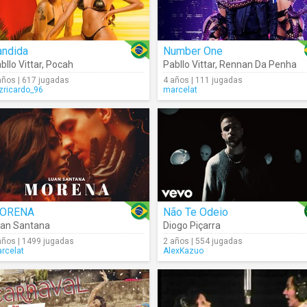
andida
Number One
bllo Vittar
,
Pocah
Pabllo Vittar
,
Rennan Da Penha
años | 617 jugadas
4 años | 111 jugadas
izricardo_96
marcelat
ORENA
Não Te Odeio
an Santana
Diogo Piçarra
años | 1499 jugadas
2 años | 554 jugadas
rcelat
AlexKazuo