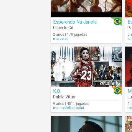
Esperando Na Janela
B
Gilberto Gil
Pa
2 años | 170 jugadas
5 
marcelat
lu
K.O.
M
Pabllo Vittar
Lu
9 años | 4511 jugadas
5 
marcosfeliperocha
ma