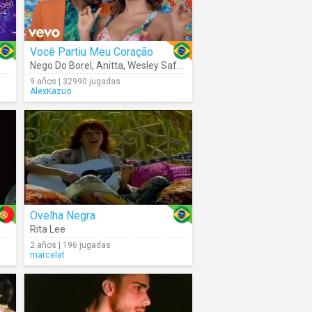
Você Partiu Meu Coração
Nego Do Borel
,
Anitta
,
Wesley Safadão
9 años | 32990 jugadas
AlexKazuo
Ovelha Negra
Rita Lee
2 años | 196 jugadas
marcelat