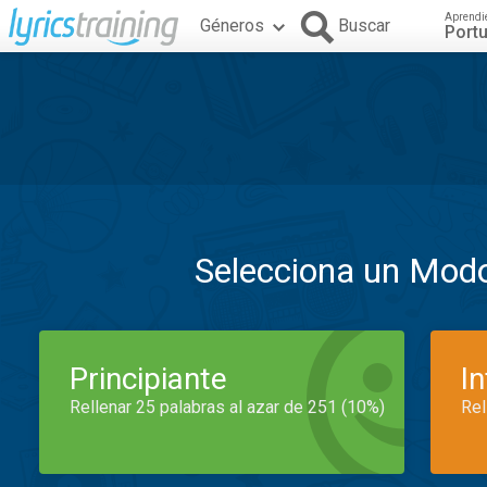
Aprendi
Géneros
Buscar
Port
Selecciona un Mod
Principiante
I
Rellenar 25 palabras al azar de 251 (10%)
Rel