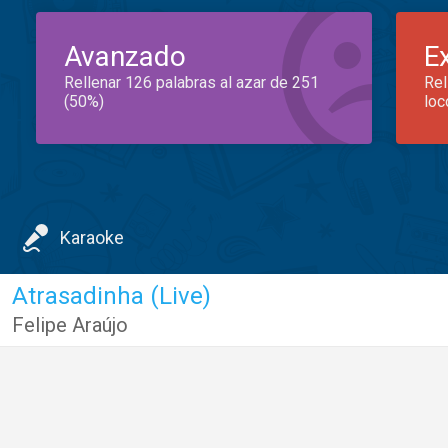
Avanzado
E
Rellenar 126 palabras al azar de 251
Rel
(50%)
loc
Karaoke
Atrasadinha (Live)
Felipe Araújo