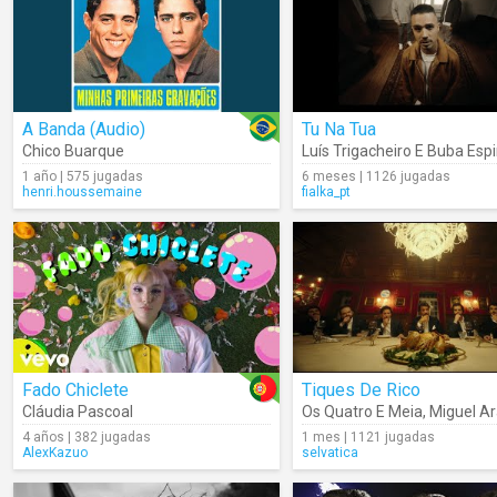
A Banda (Audio)
Tu Na Tua
Chico Buarque
Luís Trigacheiro E Buba Esp
1 año | 575 jugadas
6 meses | 1126 jugadas
henri.houssemaine
fialka_pt
Fado Chiclete
Tiques De Rico
Cláudia Pascoal
Os Quatro E Meia
,
Miguel Ar
4 años | 382 jugadas
1 mes | 1121 jugadas
AlexKazuo
selvatica