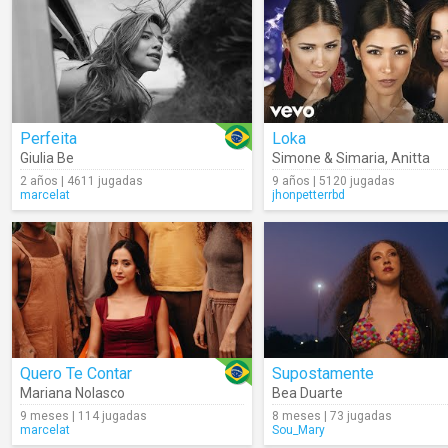
Perfeita
Loka
Giulia Be
Simone & Simaria
,
Anitta
2 años | 4611 jugadas
9 años | 5120 jugadas
marcelat
jhonpetterrbd
Quero Te Contar
Supostamente
Mariana Nolasco
Bea Duarte
9 meses | 114 jugadas
8 meses | 73 jugadas
marcelat
Sou_Mary