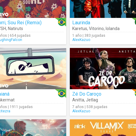
rri, Sou Rei (Remix)
Laurinda
VSH
,
Natiruts
Karetus
,
Vitorino
,
Iolanda
años | 654 jugadas
1 año | 383 jugadas
ughingFalcon
AlexKazuo
aianá
Zé Do Caroço
akermat
Anitta
,
Jetlag
años | 1911 jugadas
7 años | 538 jugadas
titezra
AlexKazuo