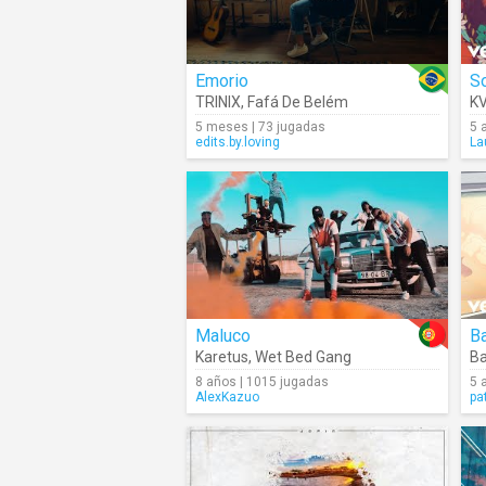
Emorio
So
TRINIX
,
Fafá De Belém
K
5 meses | 73 jugadas
5 
edits.by.loving
La
Maluco
B
Karetus
,
Wet Bed Gang
B
8 años | 1015 jugadas
5 
AlexKazuo
pa