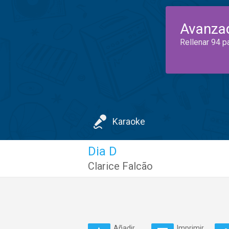
Avanza
Rellenar 94 p
Karaoke
Dia D
Clarice Falcão
Añadir
Imprimir