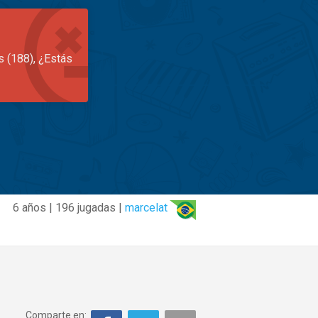
s (188), ¿Estás
6 años | 196 jugadas |
marcelat
Comparte en: