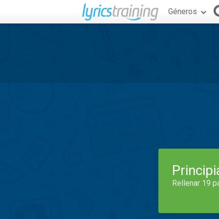
Géneros
Princip
Rellenar 19 p