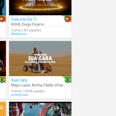
Fala-me De Ti
KURA
,
Diogo Piçarra
3 años | 425 jugadas
AlexKazuo
Sua Cara
Major Lazer
,
Anitta
,
Pabllo Vittar
9 años | 13040 jugadas
anonymous