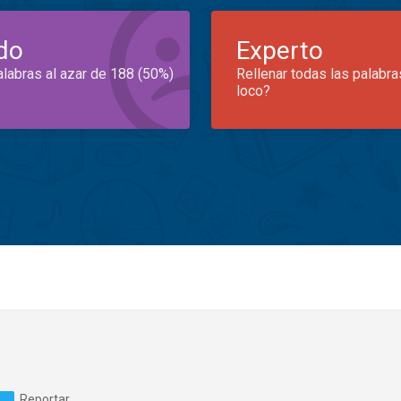
do
Experto
alabras al azar de 188 (50%)
Rellenar todas las palabra
loco?
Reportar