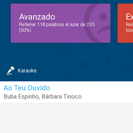
Avanzado
E
Rellenar 118 palabras al azar de 235
Rel
(50%)
loc
Karaoke
Ao Teu Ouvido
Buba Espinho
,
Bárbara Tinoco