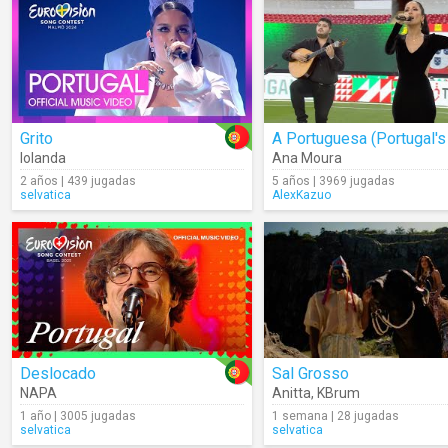
Grito
Iolanda
Ana Moura
2 años | 439 jugadas
5 años | 3969 jugadas
selvatica
AlexKazuo
Deslocado
Sal Grosso
NAPA
Anitta
,
KBrum
1 año | 3005 jugadas
1 semana | 28 jugadas
selvatica
selvatica