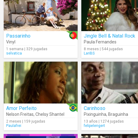
Passarinho
Jingle Bell & Natal Rock
Vinyl
Paula Fernandes
1 semana | 329 jugadas
8 meses | 544 jugadas
selvatica
LariBS
Amor Perfeito
Carinhoso
Nelson Freitas
,
Chelsy Shantel
Pixinguinha
,
Braguinha
2 meses | 159 jugadas
13 años | 1274 jugadas
Paulafrei
felipelengert